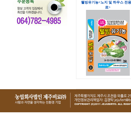
웰빙유기농<노지 및 하우스 전
료>